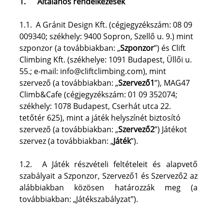
1.
Általános rendelkezések
1.1.  A Gránit Design Kft. (cégjegyzékszám: 08 09 
009340; székhely: 9400 Sopron, Szellő u. 9.) mint 
szponzor (a továbbiakban: „
Szponzor
”) és Clift 
Climbing Kft. (székhelye: 1091 Budapest, Üllői u. 
55.; e-mail: info@cliftclimbing.com), mint 
szervező (a továbbiakban: „
Szervező1
”), MAG47 
Climb&Cafe (cégjegyzékszám: 01 09 352074; 
székhely: 1078 Budapest, Cserhát utca 22. 
tetőtér 625), mint a játék helyszínét biztosító 
szervező (a továbbiakban: „
Szervező2
”) Játékot 
szervez (a továbbiakban: „
Játék
”).
1.2.  A Játék részvételi feltételeit és alapvető 
szabályait a Szponzor, Szervező1 és Szervező2 az 
alábbiakban közösen határozzák meg (a 
továbbiakban: „Játékszabályzat”).