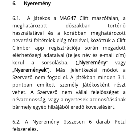
6.
Nyeremény
6.1.  A Játékos a MAG47 Clift mászófalán, a 
meghatározott időszakban történő 
használatával és a korábban meghatározott 
nevezési feltételek elég tételével, közöttük a Clift 
Climber app regisztrációja során megadott 
elérhetőségi adataival (teljes név és e-mail cím) 
kerül a sorsolásba. („
Nyeremény
” vagy 
„
Nyeremények
”). Más jelentkezési módot a 
Szervező nem fogad el. A játékban minden 3.1. 
pontban említett személy Játékosként részt 
vehet. A Szervező nem vállal felelősséget a 
névazonosság, vagy a nyertesek azonosításának 
bármely egyéb hibájából eredő követelésért.
6.2. A Nyeremény összesen 6 darab Petzl 
felszerelés.