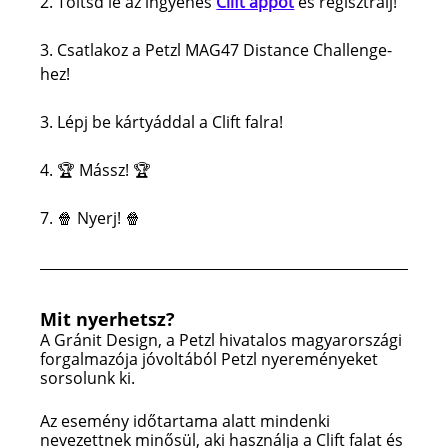
2. Töltsd le az ingyenes 
Clift appot
 és regisztrálj! 
3. Csatlakoz a Petzl MAG47 Distance Challenge-
hez! 
3. Lépj be kártyáddal a Clift falra!
4.
🏆 Mássz! 🏆
7. 🍿 Nyerj! 🍿
Mit nyerhetsz? 
A Gránit Design, a Petzl hivatalos magyarországi 
forgalmazója jóvoltából Petzl nyereményeket 
sorsolunk ki. 
Az esemény időtartama alatt mindenki 
nevezettnek minősül, aki használja a Clift falat és 