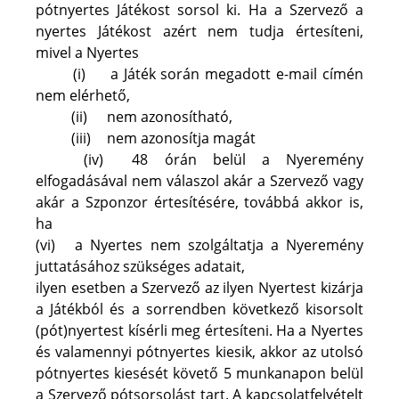
pótnyertes Játékost sorsol ki. Ha a Szervező a 
nyertes Játékost azért nem tudja értesíteni, 
mivel a Nyertes 
	(i)	a Játék során megadott e-mail címén 
nem elérhető, 
	(ii)	nem azonosítható,
	(iii)	nem azonosítja magát
	(iv)	48 órán belül a Nyeremény 
elfogadásával nem válaszol akár a Szervező vagy 
akár a Szponzor értesítésére, továbbá akkor is, 
ha 
(vi)	a Nyertes nem szolgáltatja a Nyeremény 
juttatásához szükséges adatait,
ilyen esetben a Szervező az ilyen Nyertest kizárja 
a Játékból és a sorrendben következő kisorsolt 
(pót)nyertest kísérli meg értesíteni. Ha a Nyertes 
és valamennyi pótnyertes kiesik, akkor az utolsó 
pótnyertes kiesését követő 5 munkanapon belül 
a Szervező pótsorsolást tart. A kapcsolatfelvételt 