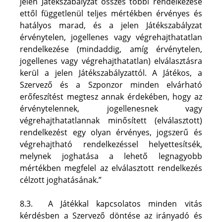
jelen Játékszabályzat összes többi rendelkezése 
ettől függetlenül teljes mértékben érvényes és 
hatályos marad, és a jelen Játékszabályzat 
érvénytelen, jogellenes vagy végrehajthatatlan 
rendelkezése (mindaddig, amíg érvénytelen, 
jogellenes vagy végrehajthatatlan) elválasztásra 
kerül a jelen Játékszabályzattól. A Játékos, a 
Szervező és a Szponzor minden elvárható 
erőfeszítést megtesz annak érdekében, hogy az 
érvénytelennek, jogellenesnek vagy 
végrehajthatatlannak minősített (elválasztott) 
rendelkezést egy olyan érvényes, jogszerű és 
végrehajtható rendelkezéssel helyettesítsék, 
melynek joghatása a lehető legnagyobb 
mértékben megfelel az elválasztott rendelkezés 
célzott joghatásának.”
8.3.  A Játékkal kapcsolatos minden vitás 
kérdésben a Szervező döntése az irányadó és 