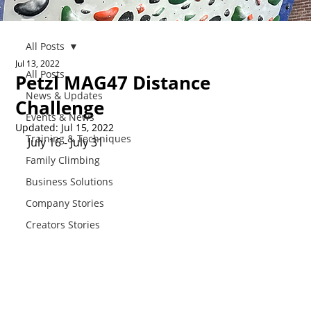
All Posts
Jul 13, 2022
All Posts
Petzl MAG47 Distance
News & Updates
Challenge
Events & News
Updated:
Jul 15, 2022
Training & Techniques
July 16 - July 31
Family Climbing
Business Solutions
Company Stories
Creators Stories