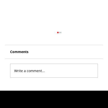
Comments
Write a comment...
Clift Challenges boost gym visitor
numbers