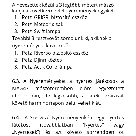
A nevezettek közül a 3 legtöbb métert mászó 
kapja a következő Petzl nyeremények egyikét:
Petzl GRIGRI biztosító eszköz
Petzl Meteor sisak
Petzl Swift lámpa
További 3 résztvevőt sorsolunk ki, akiknek a 
nyereménye a következő:
Petzl Riverso biztosító eszköz
Petzl Djinn köztes
Petzl Actik Core lámpa
6.3. A Nyereményeket a nyertes Játékosok a 
MAG47 mászóteremben előre egyeztetett 
időpontban, de legkésőbb, a Játék lezárását 
követő harminc napon belül vehetik át. 
6.4.  A Szervező Nyereményenként egy nyertes 
Játékost (továbbiakban "Nyertes" vagy 
„Nyertesek”) és azt követő sorrendben öt 