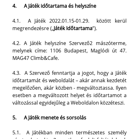
4.
A Játék időtartama és helyszíne
4.1.  A Játék 2022.01.15-01.29.  között kerül 
megrendezésre („
Játék Időtartama
”).
4.2. A Játék helyszíne Szervező2 mászóterme, 
melynek címe: 1106 Budapest, Maglódi út 47. 
MAG47 Climb&Cafe. 
4.3.  A Szervező fenntartja a jogot, hogy a Játék 
időtartamát és weboldalát – akár annak kezdetét 
megelőzően, akár közben - megváltoztassa. Ilyen 
esetben a megváltozott helyet és időtartamot a 
változással egyidejűleg a Weboldalon közzéteszi.
5.
A Játék menete és sorsolás
5.1.  A Játékban minden természetes személy 