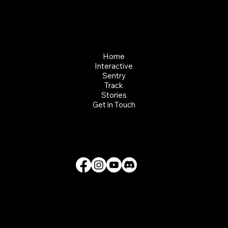
CLIFT - EVERY CLIMB CONNECTS
Home
Interactive
Sentry
Track
Stories
Get in Touch
© 2026 Clift Climbing Kft, All Rights Reserved.
Privacy Policy
Terms of Use